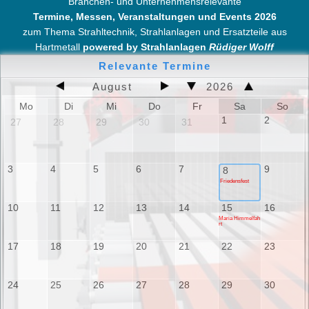
Branchen- und Unternehmensrelevante
Termine, Messen, Veranstaltungen und Events 2026
zum Thema Strahltechnik, Strahlanlagen und Ersatzteile aus
Hartmetall
powered by Strahlanlagen
Rüdiger Wolff
Relevante Termine
August
2026
Mo
Di
Mi
Do
Fr
Sa
So
1
2
27
28
29
30
31
3
4
5
6
7
9
8
Friedensfest
10
11
12
13
14
15
16
Maria Himmelfah
rt
17
18
19
20
21
22
23
24
25
26
27
28
29
30