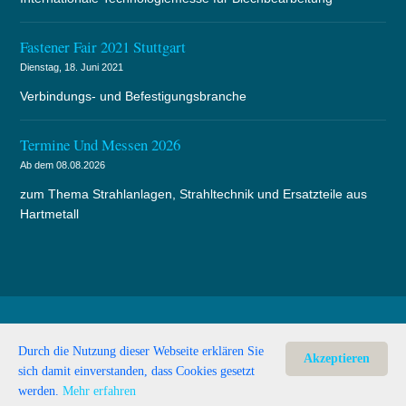
Fastener Fair 2021 Stuttgart
Dienstag, 18. Juni 2021
Verbindungs- und Befestigungsbranche
Termine Und Messen 2026
Ab dem 08.08.2026
zum Thema Strahlanlagen, Strahltechnik und Ersatzteile aus
Hartmetall
Copyright © 1999 - 2026 - Alle Rechte vorbehalten -
Rüdiger
Durch die Nutzung dieser Webseite erklären Sie
Wolff
Akzeptieren
sich damit einverstanden, dass Cookies gesetzt
Serviceseite von
Strahlanlagen R.Wolff
werden.
Mehr erfahren