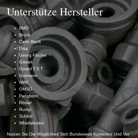
Unterstütze Hersteller
BMD
Brück
Carlo Banfi
Disa
Georg Fischer
Gietart
Gostol T.S.T.
Gutmann
IWM
OMSG
Pangborn
Rösler
Rump
Schlick
Whellabrator
Nutzen Sie Die Möglichkeit Sich Bundesweit Kostenlos Und Vor